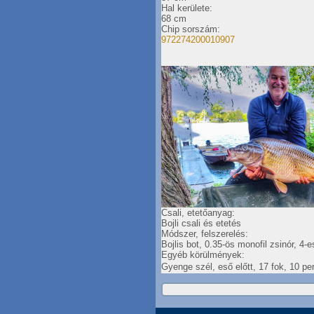
Hal kerülete:
68 cm
Chip sorszám:
972274200010907
Csali, etetőanyag:
Bojli csali és etetés
Módszer, felszerelés:
Bojlis bot, 0.35-ös monofil zsinór, 4-
Egyéb körülmények:
Gyenge szél, eső előtt, 17 fok, 10 p