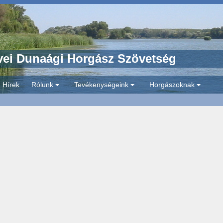
ei Dunaági Horgász Szövetség
Hírek
Rólunk
Tevékenységeink
Horgászoknak
+
+
+