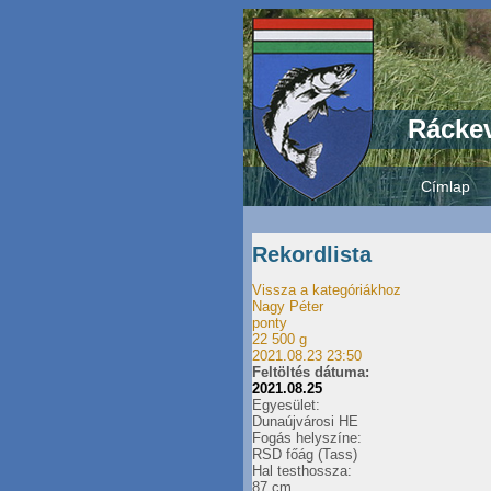
Ráckev
Címlap
Rekordlista
Vissza a kategóriákhoz
Nagy Péter
ponty
22 500 g
2021.08.23 23:50
Feltöltés dátuma:
2021.08.25
Egyesület:
Dunaújvárosi HE
Fogás helyszíne:
RSD főág (Tass)
Hal testhossza:
87 cm