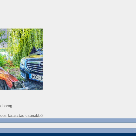
es horog
erces fárasztás csónakból