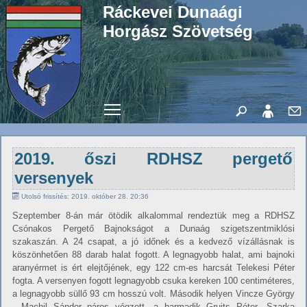
Ráckevei Dunaági
Horgász Szövetség
Toggle main menu visibility
2019. őszi RDHSZ pergető
versenyek
Utolsó frissítés: 2019. október 28. 20:36
Szeptember 8-án már ötödik alkalommal rendeztük meg a RDHSZ
Csónakos Pergető Bajnokságot a Dunaág szigetszentmiklósi
szakaszán. A 24 csapat, a jó időnek és a kedvező vízállásnak is
köszönhetően 88 darab halat fogott. A legnagyobb halat, ami bajnoki
aranyérmet is ért elejtőjének, egy 122 cm-es harcsát Telekesi Péter
fogta. A versenyen fogott legnagyobb csuka kereken 100 centiméteres,
a legnagyobb süllő 93 cm hosszú volt. Második helyen Vincze György
- Machil Sándor páros végzett, a harmadik Gruits Péter- Szarka