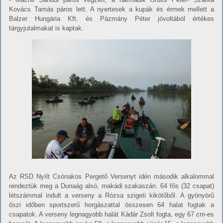
Kovács Tamás páros lett. A nyertesek a kupák és érmek mellett a
Balzer Hungária Kft. és Pázmány Péter jóvoltából értékes
tárgyjutalmakat is kaptak.
Az RSD Nyílt Csónakos Pergető Versenyt idén második alkalommal
rendeztük meg a Dunaág alsó, makádi szakaszán. 64 fős (32 csapat)
létszámmal indult a verseny a Rózsa szigeti kikötőből. A gyönyörű
őszi időben sportszerű horgászattal összesen 64 halat fogtak a
csapatok. A verseny legnagyobb halát Kádár Zsolt fogta, egy 67 cm-es