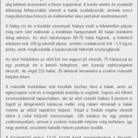
alig lehetett észrevenni a finom kapásokat. A kevés etetés és moderált
élőanyag felhasználás ütemét a halak szabályozták, aminek rossz
megválasztása hosszú és kellemetlen üres perceket eredményezett.
A hideg víz és a korábbi versenyek hiánya miatt a feletetetlen pályán
még nem tűnt reálisnak a korábban hangoztatott 40 halas óránkénti
átlag elérése. Az első edzésnapon 60-70 halat fogtunk, a kötelező
edzésen már 100-ig sikerült eljutni, amihez csatlakozott két ~1,5 kg-os
ponty, amik megkívánták a kárászoknak felkínált szúnyoglárvát.
Az első fordulóban az első két óra nagyon jól sikerült, 75 kárásszal és
egy ponttyal ért a betörő hidegfront, ami komoly nehézségeket
okozott, de végül 115 hallal, 25 dekával lemaradva a szektor második
helyére értem.
A második fordulóban már kezdtek észhez térni a halak, amin az
egésznapos szél és a meginduló áramlás is segített. Sajnos ezt főként
szomszédomnál tapasztaltam, aki az első másfél órában 3 pontyot is
fogott jó átlagméretű kárászai mellé, míg nálam elmaradt a halak
mérete az előző napokhoz képest. Végül a forduló végére sikerült
elérni a célul kitűzött mennyiséget, 165 kárászt és egy pontyot
zsákmányoltam, amivel a szektor második helyére még befértem, így
négy ponttal, összetett hatodik helyen jutottam tovább.
A középdöntő május 12-15 között kerül megrendezésre a Nyugati-