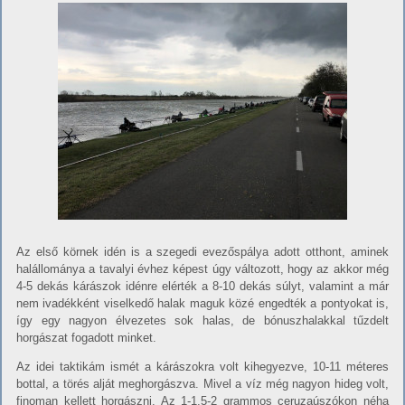
Az első körnek idén is a szegedi evezőspálya adott otthont, aminek
halállománya a tavalyi évhez képest úgy változott, hogy az akkor még
4-5 dekás kárászok idénre elérték a 8-10 dekás súlyt, valamint a már
nem ivadékként viselkedő halak maguk közé engedték a pontyokat is,
így egy nagyon élvezetes sok halas, de bónuszhalakkal tűzdelt
horgászat fogadott minket.
Az idei taktikám ismét a kárászokra volt kihegyezve, 10-11 méteres
bottal, a törés alját meghorgászva. Mivel a víz még nagyon hideg volt,
finoman kellett horgászni. Az 1-1,5-2 grammos ceruzaúszókon néha