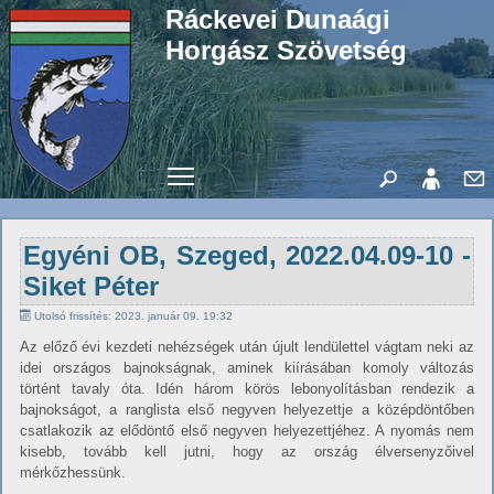
Ráckevei Dunaági
Horgász Szövetség
Toggle main menu visibility
Egyéni OB, Szeged, 2022.04.09-10 -
Siket Péter
Utolsó frissítés: 2023. január 09. 19:32
Az előző évi kezdeti nehézségek után újult lendülettel vágtam neki az
idei országos bajnokságnak, aminek kiírásában komoly változás
történt tavaly óta. Idén három körös lebonyolításban rendezik a
bajnokságot, a ranglista első negyven helyezettje a középdöntőben
csatlakozik az elődöntő első negyven helyezettjéhez. A nyomás nem
kisebb, tovább kell jutni, hogy az ország élversenyzőivel
mérkőzhessünk.