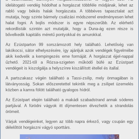
idelátogató vendég hódolhat a horgászat többféle módjának, lehet az
rabló vagy békés halak horgászata. A többéves tapasztalat azt
mutatja, hogy szinte bármely csalizási módszerrel eredményesen lehet
halat fogni. A bojlis módszer is egyre népszerűbb. Az elérhető
rekordlisták szintén azt mutatják, hogy a Duna-ág ezen része is
bővelkedik kapitális méretű pontyokkal és amurokkal.
Az Ezüstparton 99 sorszámozott hely található. Lehetőség van
lakókocsi, sátor elhelyezésére, így ajánljuk azok vendégek figyelmébe
akik kedvelik a kempingezés eme formáját. A horgászat éjjel-nappal
űzhető. 2021-től a Rózsa-szigeten működő büfé az Ezüstpart
vendégeit is kiszolgálja a helyszínre kiszállított étellel és itallal.
A partszakasz végén található a Tassi-zsilip, mely önmagában is
látványosság. Sokan előszeretettel tekintik meg a zsilipet üzemelés
közben a kamra fölött található gyalogos hídról.
Az Ezüstpart elején található a makádi szabadstrand annak sóderes
partjával. A fürödni vágyok itt díjmentesen élvezhetik a strandolás
örömeit.
Várjuk vendégeinket, legyen az több napra érkező, vagy csupán egy
délelőttöt horgászni vágyó sporttárs.