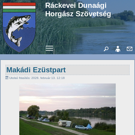
Ráckevei Dunaági
Horgász Szövetség
Toggle main menu visibility
Makádi Ezüstpart
Utolsó frissítés: 2026. február 13. 12:18