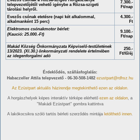
7.300.-
telepvezetőjétől vehető igénybe a Rózsa-szigeti
Ft/nap
tárolási helyről.
Evezős csónak etetésre (napi két alkalommal,
4.300.-
alkalmanként 15 perc)
Ft
Elektromos csónakmotor bérlet:
9.100.-
(Kaució: 25.000.-Ft)
Ft/nap
Makád Község Önkormányzata Képviselő-testületének
250.-
13/2023. (XI.30.) önkormányzati rendelete értelmében
Ft/fő/éj
az idegenforgalmi adó
Érdeklődés, szállásfoglalás:
Habaczeller Attila telepvezető - 06-30-508-1482
ezustpart@rdhsz.hu
Az Ezüstpart aktuális házirendje megtekinthető ezen az oldalon.
A horgászhelyek képes interaktív térképe elérhető
ezen az oldalon
, a
"Makádi Ezüstpart" gombra kattintva
A lakókocsikra szóló tartós bérleti szerződés mintája
letölthető innen
.