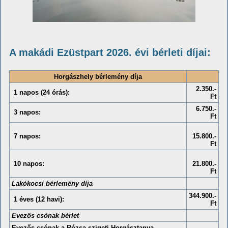
A makádi Ezüstpart 2026. évi bérleti díjai:
Horgászhely bérlemény díja
2.350.-
1 napos (24 órás):
Ft
6.750.-
3 napos:
Ft
7 napos:
15.800.-
Ft
10 napos:
21.800.-
Ft
Lakókocsi bérlemény díja
344.900.-
1 éves (12 havi):
Ft
Evezős csónak bérlet
Evezős csónak a Rózsa-szigeti Horgásztanya