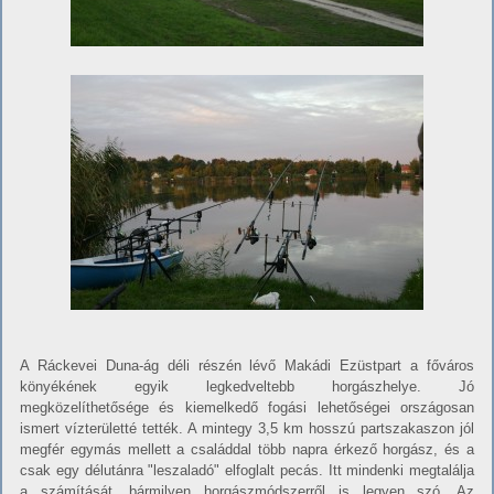
A Ráckevei Duna-ág déli részén lévő Makádi Ezüstpart a főváros
könyékének egyik legkedveltebb horgászhelye. Jó
megközelíthetősége és kiemelkedő fogási lehetőségei országosan
ismert vízterületté tették. A mintegy 3,5 km hosszú partszakaszon jól
megfér egymás mellett a családdal több napra érkező horgász, és a
csak egy délutánra "leszaladó" elfoglalt pecás. Itt mindenki megtalálja
a számítását, bármilyen horgászmódszerről is legyen szó. Az