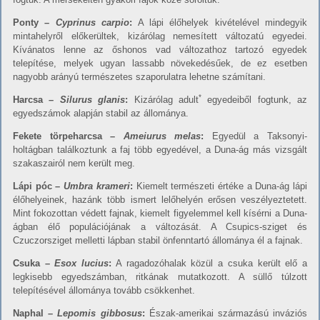
Ponty –
Cyprinus carpio
:
A lápi élőhelyek kivételével mindegyik
mintahelyről előkerültek, kizárólag nemesített változatú egyedei.
Kívánatos lenne az őshonos vad változathoz tartozó egyedek
telepítése, melyek ugyan lassabb növekedésűek, de ez esetben
nagyobb arányú természetes szaporulatra lehetne számítani.
*
Harcsa –
Silurus glanis
:
Kizárólag adult
egyedeiből fogtunk, az
egyedszámok alapján stabil az állománya.
F
ekete törpeharcsa –
Ameiurus melas
:
Egyedül a Taksonyi-
holtágban találkoztunk a faj több egyedével, a Duna-ág más vizsgált
szakaszairól nem került meg.
Lápi póc –
Umbra krameri
:
Kiemelt természeti értéke a Duna-ág lápi
élőhelyeinek, hazánk több ismert lelőhelyén erősen veszélyeztetett.
Mint fokozottan védett fajnak, kiemelt figyelemmel kell kísérni a Duna-
ágban élő populációjának a változását. A Csupics-sziget és
Czuczorsziget melletti lápban stabil önfenntartó állománya él a fajnak.
Csuka –
Esox lucius
:
A ragadozóhalak közül a csuka került elő a
legkisebb egyedszámban, ritkának mutatkozott. A süllő túlzott
telepítésével állománya tovább csökkenhet.
Naphal –
Lepomis gibbosus
:
Észak-amerikai származású inváziós