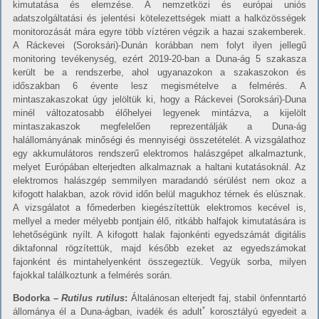
kimutatása és elemzése. A nemzetközi és európai uniós
adatszolgáltatási és jelentési kötelezettségek miatt a halközösségek
monitorozását mára egyre több víztéren végzik a hazai szakemberek.
A Ráckevei (Soroksári)-Dunán korábban nem folyt ilyen jellegű
monitoring tevékenység, ezért 2019-20-ban a Duna-ág 5 szakasza
került be a rendszerbe, ahol ugyanazokon a szakaszokon és
időszakban 6 évente lesz megismételve a felmérés. A
mintaszakaszokat úgy jelöltük ki, hogy a Ráckevei (Soroksári)-Duna
minél változatosabb élőhelyei legyenek mintázva, a kijelölt
mintaszakaszok megfelelően reprezentálják a Duna-ág
halállományának minőségi és mennyiségi összetételét. A vizsgálathoz
egy akkumulátoros rendszerű elektromos halászgépet alkalmaztunk,
melyet Európában elterjedten alkalmaznak a haltani kutatásoknál. Az
elektromos halászgép semmilyen maradandó sérülést nem okoz a
kifogott halakban, azok rövid időn belül magukhoz térnek és elúsznak.
A vizsgálatot a főmederben kiegészítettük elektromos kecével is,
mellyel a meder mélyebb pontjain élő, ritkább halfajok kimutatására is
lehetőségünk nyílt. A kifogott halak fajonkénti egyedszámát digitális
diktafonnal rögzítettük, majd később ezeket az egyedszámokat
fajonként és mintahelyenként összegeztük. Vegyük sorba, milyen
fajokkal találkoztunk a felmérés során.
Bodorka –
Rutilus rutilus
:
Általánosan elterjedt faj, stabil önfenntartó
*
állománya él a Duna-ágban, ivadék és adult
korosztályú egyedeit a