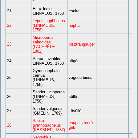
*
Esox lucius
21.
csuka
LINNAEUS, 1758
Lepomis gibbosus
22.
(LINNAEUS,
naphal
1758)
Micropterus
salmoides
23.
pisztrángsügér
(LACÉPÉDE,
1802)
Perca fluviatilis
24.
sügér
LINNAEUS, 1758
Gymnocephalus
cernua
25.
vágódurbincs
(LINNAEUS,
1758)
Sander lucioperca
26.
(LINNAEUS,
süllő
1758)
Sander volgensis
27.
kősüllő
(GMELIN, 1789)
Babka
csupasztorkú
28.
gymnotrachelus
géb
(KESSLER, 1857)
Neogobius