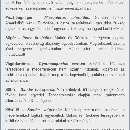
faj. A lápi élőhelyeken kívül valamennyi mintahelyünkön találkoztunk
egyedeivel, szerencsére nem nagy egyedszámban.
Pisz
t
rángsügér –
Micropterus salmoides
:
Szintén Észak-
Amerikából került Európába, tudatos telepítéssel. Igen ritka fajként
*
regisztráltuk, egyetlen adult
egyede a Taksonyi holtágból került kézre.
Sügér –
Perca fluviatilis
:
Makád és Ráckeve térségében fogtunk
egyedeiből, viszonylag alacsony egyedszámban. Megítélésünk szerint
jóval nagyobb egyedszámban kellene jelen lennie, ritkának
mutatkozott.
Vá
gódu
r
b
i
nc
s –
Gymnocephalus cernua
:
Makád és Ráckeve
térségében a mederfenéken nem számít ritkának, kizárólag az
elektromos kecével fogtuk meg a faj képviselőit, stabilnak nevezhető
az állománya.
Süllő –
Sander lucioperca
:
A mintahelyek többségéről megkerültek
főként fiatal egyedei. Tapasztalataink alapján stabil önfenntartó
állománya él a Duna-ágban.
Kősüllő –
Sander volgensis
:
Kizárólag elektromos kecével, a
mederfenékről fogtunk egyedeiből, Makád és Ráckeve térségében. A
süllőhöz hasonlóan stabilnak találtuk az állományát.