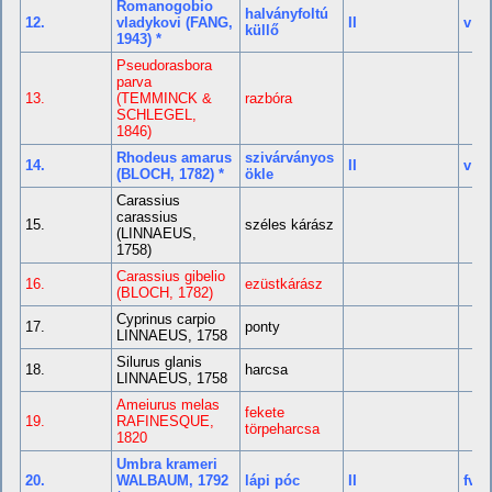
Romanogobio
halványfoltú
12.
vladykovi (FANG,
II
v
küllő
1943) *
Pseudorasbora
parva
13.
(TEMMINCK &
razbóra
SCHLEGEL,
1846)
Rhodeus amarus
szivárványos
14.
II
v
(BLOCH, 1782) *
ökle
Carassius
carassius
15.
széles kárász
(LINNAEUS,
1758)
Carassius gibelio
16.
ezüstkárász
(BLOCH, 1782)
Cyprinus carpio
17.
ponty
LINNAEUS, 1758
Silurus glanis
18.
harcsa
LINNAEUS, 1758
Ameiurus melas
fekete
19.
RAFINESQUE,
törpeharcsa
1820
Umbra krameri
20.
WALBAUM, 1792
lápi póc
II
fv