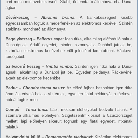
part menti mintavételezésnél. Stabil, önfenntartó állománya él a Duna-
ágban.
Dé
v
é
rk
e
s
zeg
– A
b
r
ami
s
b
r
ama
:
A karikakeszegnél kisebb
egyedszámban fogtuk a mederfenéken az elektromos kecével. Szintén
stabilnak mondható az állománya.
B
a
go
lyk
e
s
zeg –
Ba
llerus sapa
:
Igen ritka, alkalmilag előforduló hala a
*
Duna-ágnak. Adult
egyedei, minden bizonnyal a Dunából jutnak be,
kizárólag elektromos kecével sikerült jelenlétét kimutatnunk Ráckeve
térségéből.
Szilvaorrú
keszeg –
V
imba vimba
:
Szintén igen ritka hala a Duna-
ágnak, alkalmilag a Dunából jut be. Egyetlen példánya Ráckevénél
akadt az elektromos kecénkbe.
Paduc –
Chondrostoma nasus
:
Az előző fajhoz hasonlóan igen ritka
áramláskedvelő hala a víztérnek, egyetlen fiatal példányát a ráckevei
hídnál fogtuk meg.
Compó –
Tinca tinca
:
Lápi, mocsári élőhelyeket kedvelő halunk. A
számára alkalmas élőhelyen, Szigetszentmiklósnál a Czuczorsziget
melletti lápi élőhelyen sikerült fognunk egy fiatal egyedet, ritkának
találtuk.
Halván
y
fol
t
ú
küllő –
Romanogobio vladykovi
:
Kizárólag elektromos