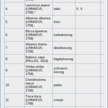
Leuciscus aspius
4.
(LINNAEUS,
balin
II, V
1758) *
Alburnus alburnus
5.
(LINNAEUS,
küsz
1758)
Blicca bjoerkna
6.
(LINNAEUS,
karikakeszeg
1758)
Abramis brama
7.
(LINNAEUS,
dévérkeszeg
1758)
Ballerus sapa
8.
bagolykeszeg
(PALLAS, 1814)
Vimba vimba
szilvaorrú
9.
(LINNAEUS,
keszeg
1758)
Chondrostoma
nasus
10.
paduc
(LINNAEUS,
1758)
Tinca tinca
11.
(LINNAEUS,
compó
1758)