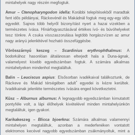
mintahelyek nagy részén megfogtuk.
Amur –
Ctenopharyngodon idella
:
Korábbi telepítésekből maradtak
fent idős példányai, Ráckevénél és Makádnál fogtuk meg egy-egy idős
egyedét. Sajnos több helyről bizonyítást nyert a hazai vizekben a
természetes ívása. Hínárfogyasztásával értékes ívó- és búvóhelyeket
tesz tönkre. A csuka visszaszorulása legtöbb horgászvízen az amur
nagy arányú jelenlétével hozható összefüggésbe.
Vörösszárn
y
ú
keszeg –
Scardinius erythrophthalmus
:
A
bodorkához hasonlóan általánosan elterjedt hala a Duna-ágnak,
valamelyest kisebb egyedszámban fogtuk. A számára alkalmas
mintahelyeken mindenhol megtaláltuk.
Balin –
Leuciscus aspius
: Elsősorban ivadékaival találkoztunk, de
*
Ráckeve és Makád térségében adult
egyedei is kézre kerültek.
Ivadékainak jelenléte természetes ívására enged következtetni.
Küsz –
A
lburnus alburnus
:
A legnagyobb egyedszámban kimutatott
pontyféle volt, a lápi élőhelyek kivételével minden mintahelyünkön
megtaláltuk, igen gyakori.
Karikakeszeg –
Blicca bjoerkna
:
Számára alkalmas valamennyi
mintahelyen megtaláltuk, azonban a mederfenéken vontatott
elektromos kecével nagyobb egyedszámban zsákmányoltuk, mint a