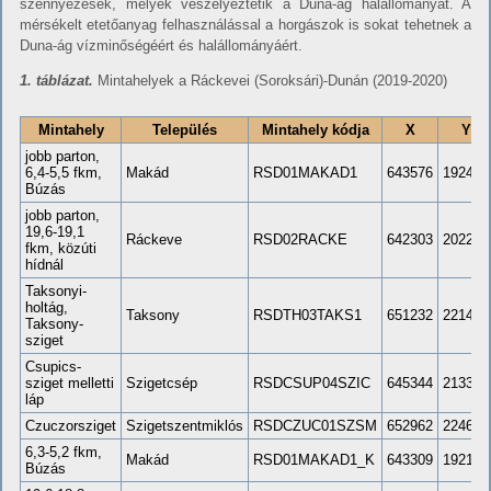
szennyezések, melyek veszélyeztetik a Duna-ág halállományát. A
mérsékelt etetőanyag felhasználással a horgászok is sokat tehetnek a
Duna-ág vízminőségéért és halállományáért.
1. táblázat.
Mintahelyek a Ráckevei (Soroksári)-Dunán (2019-2020)
Mintahely
Település
Mintahely kódja
X
Y
jobb parton,
6,4-5,5 fkm,
Makád
RSD01MAKAD1
643576
192468
Búzás
jobb parton,
19,6-19,1
Ráckeve
RSD02RACKE
642303
202293
fkm, közúti
hídnál
Taksonyi-
holtág,
Taksony
RSDTH03TAKS1
651232
221491
Taksony-
sziget
Csupics-
sziget melletti
Szigetcsép
RSDCSUP04SZIC
645344
213371
láp
Czuczorsziget
Szigetszentmiklós
RSDCZUC01SZSM
652962
224627
6,3-5,2 fkm,
Makád
RSD01MAKAD1_K
643309
192175
Búzás