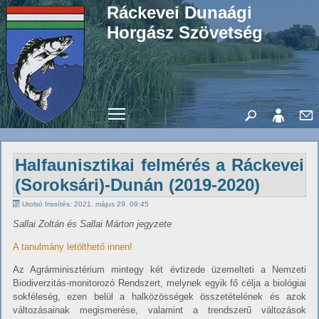
Ráckevei Dunaági
Horgász Szövetség
Toggle main menu visibility
Halfaunisztikai felmérés a Ráckevei
(Soroksári)-Dunán (2019-2020)
Utolsó frissítés: 2021. május 29. 09:45
Sallai Zoltán és Sallai Márton jegyzete
A tanulmány letölthető innen!
Az Agrárminisztérium mintegy két évtizede üzemelteti a Nemzeti
Biodiverzitás-monitorozó Rendszert, melynek egyik fő célja a biológiai
sokféleség, ezen belül a halközösségek összetételének és azok
változásainak megismerése, valamint a trendszerű változások