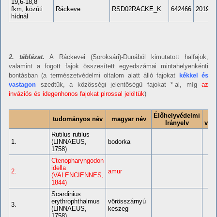
19,6-18,8
fkm, közúti
Ráckeve
RSD02RACKE_K
642466
201911
hídnál
2. táblázat.
A Ráckevei (Soroksári)-Dunából kimutatott halfajok,
valamint a fogott fajok összesített egyedszámai mintahelyenkénti
bontásban (a természetvédelmi oltalom alatt álló fajokat
kékkel és
vastagon
szedtük, a közösségi jelentőségű fajokat *-al, míg
az
inváziós és idegenhonos fajokat pirossal jelöltük
)
Élőhelyvédelmi
H
tudományos név
magyar név
Irányelv
véd
Rutilus rutilus
1.
(LINNAEUS,
bodorka
1758)
Ctenopharyngodon
idella
2.
amur
(VALENCIENNES,
1844)
Scardinius
erythrophthalmus
vörösszárnyú
3.
(LINNAEUS,
keszeg
1758)