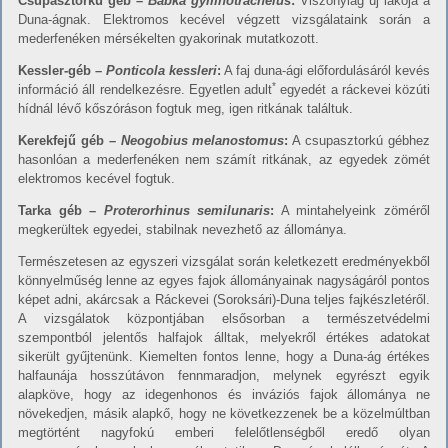
C
s
up
as
z
t
o
rk
ú
géb –
Babka gymnotrachelus
:
Viszonylag új lakója a
Duna-ágnak. Elektromos kecével végzett vizsgálataink során a
mederfenéken mérsékelten gyakorinak mutatkozott.
K
e
ssl
e
r
-géb –
Pontico
la kessleri
:
A faj duna-ági előfordulásáról kevés
*
információ áll rendelkezésre. Egyetlen adult
egyedét a ráckevei közúti
hídnál lévő kőszóráson fogtuk meg, igen ritkának találtuk.
K
e
r
e
kf
ejű
géb –
Neogobius melanostomus
:
A csupasztorkú gébhez
hasonlóan a mederfenéken nem számít ritkának, az egyedek zömét
elektromos kecével fogtuk.
Tarka géb –
P
r
o
ter
o
r
hinu
s
se
miluna
r
i
s
:
A mintahelyeink zöméről
megkerültek egyedei, stabilnak nevezhető az állománya.
Természetesen az egyszeri vizsgálat során keletkezett eredményekből
könnyelműség lenne az egyes fajok állományainak nagyságáról pontos
képet adni, akárcsak a Ráckevei (Soroksári)-Duna teljes fajkészletéről.
A vizsgálatok központjában elsősorban a természetvédelmi
szempontból jelentős halfajok álltak, melyekről értékes adatokat
sikerült gyűjtenünk. Kiemelten fontos lenne, hogy a Duna-ág értékes
halfaunája hosszútávon fennmaradjon, melynek egyrészt egyik
alapköve, hogy az idegenhonos és inváziós fajok állománya ne
növekedjen, másik alapkő, hogy ne következzenek be a közelmúltban
megtörtént nagyfokú emberi felelőtlenségből eredő olyan