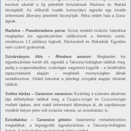
kecével sikerült a faj jelenlétét kimutatnunk Ráckeve és Makád
térségéből. Az előkerült ivadék korosztályú egyedei egy kisebb
önfenntartó állomány jelenlétét bizonyítják. Ritka védett hala a Duna-
ágnak.
Ra
zbó
ra –
Pseudorasbora
parva
:
Ázsiai eredetű inváziós halunkkal
meglepően kis egyedszámban találkoztunk a felmérés során,
mindössze 1-1 példányt fogtunk, Ráckevénél és Makádnál. Egyelőre
nem számít gyakorinak.
Szivárván
y
os
ökle –
R
hodeus amarus
:
Meglepően kis
egyedszámban került elő, egyedül a Taksonyi-holtágban találtuk meg,
pedig a szaporodásához szükséges nagytestű kagylók – a fenékhálós
tapasztalataink alapján – megfelelő mennyiségben állnak
rendelkezésre. Védett halunkat a jelenlegi vizsgálat alapján ritkának
találtuk.
Széles kárász –
Carassius carassius
:
Kizárólag a számára alkalmas
lápi élőhelyeken találtuk meg, a Csupics-sziget és Czuczorsziget
melletti lápban, ahol stabil önfenntartó állománya él, de sajnálatosan
mindkét helyen jelen volt inváziós rokona, az ezüstkárász is.
Ezüs
t
kárász –
Carassius gibelio
:
Valamennyi mintahelyünkön
megtaláltuk, a legnagyobb egyedszámban a Taksonyi-holtágban
fogtuk. A mérsékelten gyakori fajok közé soroltuk.