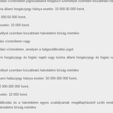
lkodási vízterületen jogosulatlanul horgászó személlyel szemben kiszabható h
sta állami horgászjegy hiánya esetén: 10 000-30 000 forint,
 000-50 000 forint,
setén: 10 000 forint.
méllyel szemben kiszabható halvédelmi bírság mértéke:
ási vízterületen vagy
odási vízterületen, amelyen a halgazdálkodási jogot
mi horgászjegy és fogási napló vagy turista állami horgászjegy és fogási 
méllyel szemben kiszabható halvédelmi bírság mértéke
lami halászjegy hiánya esetén: 50 000-300 000 forint,
0 000-300 000 forint,
etén: 10 000 forint.
álkodás és a halvédelem egyes szabályainak megállapításáról szóló rende
lvédelmi bírság mértéke