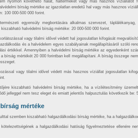
nem nyomon követhető halat, halterméket vagy más hasznos víziállatot 
védelmi bírság mértéke az igazolatlan eredetű hal vagy más hasznos víziállat
: 100 000-500 000 forint.
t természeti egyensúly megbontására alkalmas szervezet, táplálékanyag,
én kiszabható halvédelmi bírság mértéke: 20 000-500 000 forint.
orlátozással vagy tilalmi idővel védett hal jogosulatlan kifogását megvalósí
azdálkodás és a halvédelem egyes szabályainak megállapításáról szóló rend
dási értékkel. Amennyiben a halvédelmi bírság mértéke az egyedenként számí
r a bírság mértékét 20 000 forintban kell megállapítani. A bírság összege ne
összeget.
ozással vagy tilalmi idővel védett más hasznos víziállat jogosulatlan kif
nt.
tőjére kiszabható halvédelmi bírság mértéke, ha a vízilétesítmény üzemelt
ő jelleggel nem tesz eleget és emiatt jelentős halpusztulás következik be: 5
 bírság mértéke
sulttal szemben kiszabható halgazdálkodási bírság mértéke, ha a halgazdálko
ti kötelezettségének a halgazdálkodási hatóság figyelmeztetése ellenére n