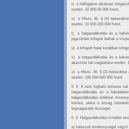
r)
a halfogásra alkalmas horgász
esetén: 10 000-30 000 forint,
s)
a Hhvtv. 46. § (4) bekezdésé
esetén: 10 000-100 000 forint,
t)
a halgazdálkodás és a halvéd
jogszerűen kifogott halnak a vízpar
u)
a kifogott halat korábban kifogo
v)
a halgazdálkodás és a halvéd
akasztott hal megtartása esetén: 1
x)
a Hhvtv. 38. § (2) bekezdése
esetén: 100 000-500 000 forint.
5. §
A nem fogható őshonos hal 
halgazdálkodás és a halvédelem
halgazdálkodási értékkel. Amenny
forintot, akkor a bírság mértéké
legmagasabb összeget.
6. §
Halgazdálkodási kíméleti terü
a)
halászati tevékenységet végző 