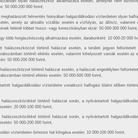
időszakban olyan halászeszköz alkalmazása esetén, amelynél nem biztosítha
: 50 000-200 000 forint,
 meghatározott felmentés hiányában halgazdálkodási vízterületen olyan half
tén, amely az aktuális vízállás esetén a vízfolyás, az állóvíz, valamin
ének felénél többet hossz- vagy keresztirányban elzár: 50 000-300 000 forint,
gy több horgászkészség alkalmazása esetén, darabonként: 10 000-20 000 for
t halászeszközzel történő halászat esetén, a területi jegyen feltüntetett 
abszámban történő eltérés esetén, valamint kihelyezett varsák esetén az 
tén: 50 000-200 000 forint,
 halászeszközzel történő halászat esetén, a halászati engedélyben feltüntetet
bszámban történő eltérés esetén: 50 000-500 000 forint,
artott halgazdálkodási vízterületre vonatkozó halfogási tilalmi időben törté
 halászeszközökkel történő halászat során, a nyilvántartott halgazdálkodás
 esetén: 20 000-100 000 forint,
 halászeszközökkel történő halászat során, a nyilvántartott halgazdálkodás
 esetén: 50 000-200 000 forint,
odási vízterületen őshonos hal kifogása esetén: 10 000-100 000 forint,