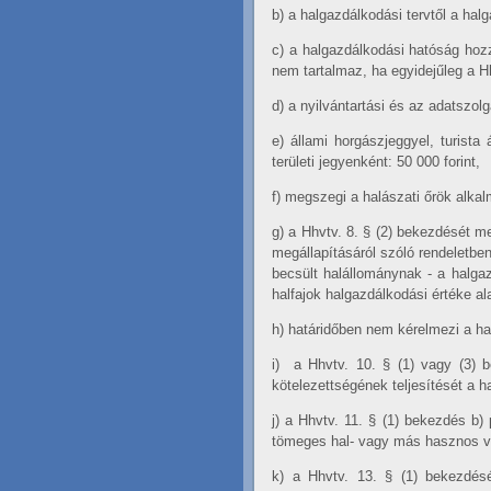
b)
a halgazdálkodási tervtől a hal
c)
a halgazdálkodási hatóság hozzá
nem tartalmaz, ha egyidejűleg a Hh
d)
a nyilvántartási és az adatszol
e)
állami horgászjeggyel, turista
területi jegyenként: 50 000 forint,
f)
megszegi a halászati őrök alkal
g)
a Hhvtv. 8. § (2) bekezdését 
megállapításáról szóló rendeletbe
becsült halállománynak - a halga
halfajok halgazdálkodási értéke al
h)
határidőben nem kérelmezi a halg
i)
a Hhvtv. 10. § (1) vagy (3) b
kötelezettségének teljesítését a 
j)
a Hhvtv. 11. § (1) bekezdés
b)
tömeges hal- vagy más hasznos víz
k)
a Hhvtv. 13. § (1) bekezdésé