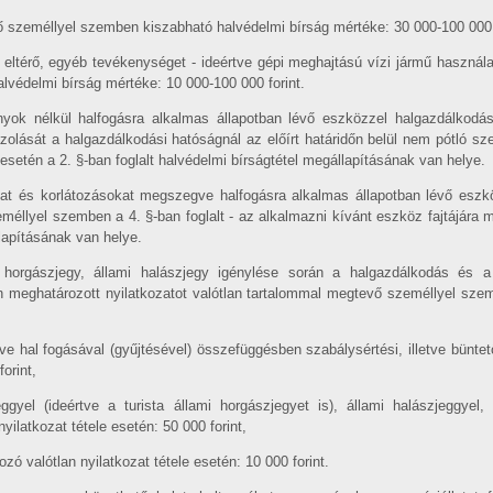
 személlyel szemben kiszabható halvédelmi bírság mértéke: 30 000-100 000 f
l eltérő, egyéb tevékenységet - ideértve gépi meghajtású vízi jármű használa
védelmi bírság mértéke: 10 000-100 000 forint.
yok nélkül halfogásra alkalmas állapotban lévő eszközzel halgazdálkodás
azolását a halgazdálkodási hatóságnál az előírt határidőn belül nem pótló 
setén a 2. §-ban foglalt halvédelmi bírságtétel megállapításának van helye.
akat és korlátozásokat megszegve halfogásra alkalmas állapotban lévő eszkö
méllyel szemben a 4. §-ban foglalt - az alkalmazni kívánt eszköz fajtájára me
lapításának van helye.
i horgászjegy, állami halászjegy igénylése során a halgazdálkodás és 
en meghatározott nyilatkozatot valótlan tartalommal megtevő személlyel sze
etve hal fogásával (gyűjtésével) összefüggésben szabálysértési, illetve büntet
orint,
gyel (ideértve a turista állami horgászjegyet is), állami halászjeggyel, i
yilatkozat tétele esetén: 50 000 forint,
zó valótlan nyilatkozat tétele esetén: 10 000 forint.