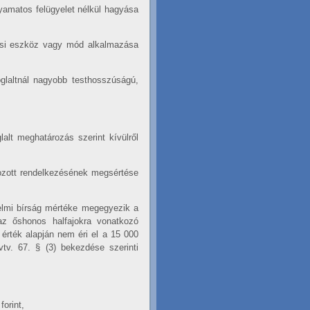
yamatos felügyelet nélkül hagyása
gási eszköz vagy mód alkalmazása
glaltnál nagyobb testhosszúságú,
alt meghatározás szerint kívülről
rozott rendelkezésének megsértése
elmi bírság mértéke megegyezik a
az őshonos halfajokra vonatkozó
érték alapján nem éri el a 15 000
vtv. 67. § (3) bekezdése szerinti
orint,