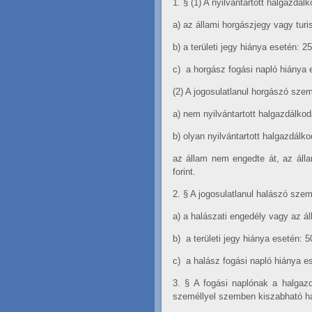
1. §
(1) A nyilvántartott halgazdá
a)
az állami horgászjegy vagy turi
b)
a területi jegy hiánya esetén: 25
c)
a horgász fogási napló hiánya e
(2) A jogosulatlanul horgászó sze
a)
nem nyilvántartott halgazdálkod
b)
olyan nyilvántartott halgazdálk
az állam nem engedte át, az álla
forint.
2. §
A jogosulatlanul halászó sze
a)
a halászati engedély vagy az ál
b)
a területi jegy hiánya esetén: 5
c)
a halász fogási napló hiánya es
3. §
A fogási naplónak a halgazd
személlyel szemben kiszabható ha