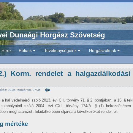
ei Dunaági Horgász Szövetség
Hírek
Rólunk
Tevékenységeink
Horgászoknak
+
+
+
12.) Korm. rendelet a halgazdálkodás
ssítés: 2019. február 08. 07:35
a hal védelméről szóló 2013. évi CII. törvény 71. § 2. pontjában, a 15. § tek
os szabályairól szóló 2004. évi CXL. törvény 174/A. § (1) bekezdésében 
ében meghatározott feladatkörében eljárva a következőket rendeli el:
ág mértéke