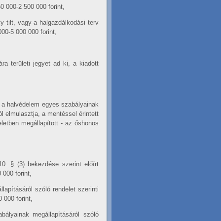
0 000-2 500 000 forint,
y tilt, vagy a halgazdálkodási terv
00-5 000 000 forint,
a területi jegyet ad ki, a kiadott
s a halvédelem egyes szabályainak
 elmulasztja, a mentéssel érintett
letben megállapított - az őshonos
10. § (3) bekezdése szerint előírt
000 forint,
apításáról szóló rendelet szerinti
000 forint,
ályainak megállapításáról szóló