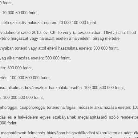
 forint,
 10 000-50 000 forint,
 célú szelektív halászat esetén: 20 000-100 000 forint.
védelméről szóló 2013. évi CII. törvény (a továbbiakban: Hhvtv.) által tilt
örténő horgászat vagy halászat esetén a halvédelmi bírság mértéke
yában történő vagy attól eltérő használata esetén: 500 000 forint,
ag alkalmazása esetén: 500 000 forint,
n: 500 000 forint,
én: 100 000-500 000 forint,
sra alkalmas búváreszköz használata esetén: 100 000-500 000 forint,
 100 000-500 000 forint,
orhoroggal, csapóhoroggal történő halfogási módszer alkalmazása esetén: 100
ás és a halvédelem egyes szabályainak megállapításáról szóló rendeletbe
00 forint,
meghatározott felmentés hiányában halgazdálkodási vízterületen az adott élőh