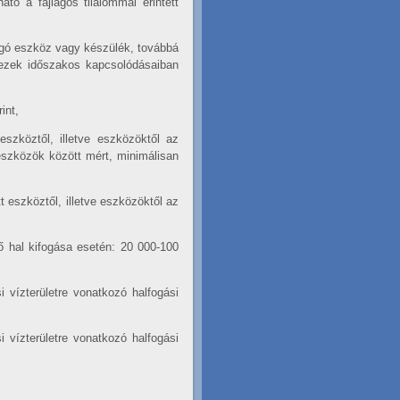
tó a fajlagos tilalommal érintett
ogó eszköz vagy készülék, továbbá
t ezek időszakos kapcsolódásaiban
int,
eszköztől, illetve eszközöktől az
eszközök között mért, minimálisan
t eszköztől, illetve eszközöktől az
nő hal kifogása esetén: 20 000-100
i vízterületre vonatkozó halfogási
i vízterületre vonatkozó halfogási