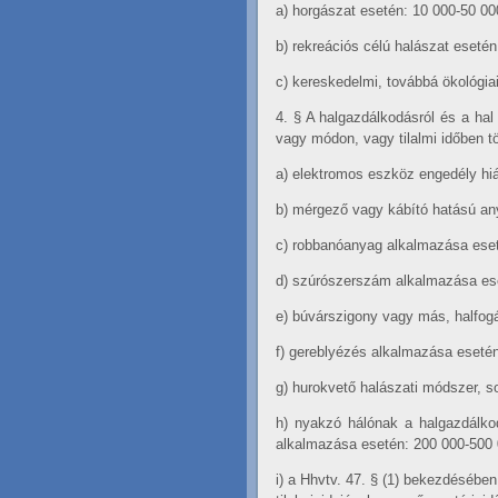
a)
horgászat esetén: 10 000-50 000
b)
rekreációs célú halászat esetén:
c)
kereskedelmi, továbbá ökológiai
4. §
A halgazdálkodásról és a hal 
vagy módon, vagy tilalmi időben t
a)
elektromos eszköz engedély hián
b)
mérgező vagy kábító hatású any
c)
robbanóanyag alkalmazása eseté
d)
szúrószerszám alkalmazása eset
e)
búvárszigony vagy más, halfogá
f)
gereblyézés alkalmazása esetén:
g)
hurokvető halászati módszer, s
h)
nyakzó hálónak a halgazdálkod
alkalmazása esetén: 200 000-500 0
i)
a Hhvtv. 47. § (1) bekezdésében 