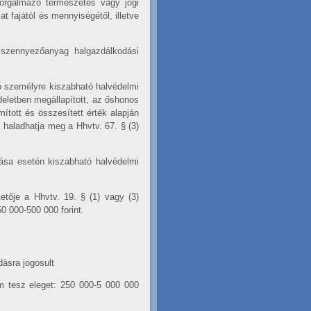
forgalmazó természetes vagy jogi
 fajától és mennyiségétől, illetve
 szennyezőanyag halgazdálkodási
tó személyre kiszabható halvédelmi
eletben megállapított, az őshonos
tott és összesített érték alapján
m haladhatja meg a Hhvtv. 67. § (3)
ogása esetén kiszabható halvédelmi
etője a Hhvtv. 19. § (1) vagy (3)
0 000-500 000 forint.
dásra jogosult
em tesz eleget: 250 000-5 000 000