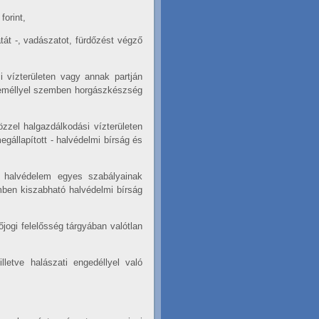
orint,
tát -, vadászatot, fürdőzést végző
i vízterületen vagy annak partján
személlyel szemben horgászkészség
zzel halgazdálkodási vízterületen
gállapított - halvédelmi bírság és
a halvédelem egyes szabályainak
mben kiszabható halvédelmi bírság
őjogi felelősség tárgyában valótlan
lletve halászati engedéllyel való