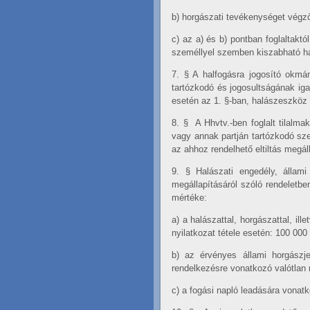
b)
horgászati tevékenységet végző
c)
az
a)
és
b)
pontban foglaltaktó
személlyel szemben kiszabható hal
7. §
A halfogásra jogosító okmán
tartózkodó és jogosultságának ig
esetén az 1. §-ban, halászeszköz e
8. §
A Hhvtv.-ben foglalt tilalm
vagy annak partján tartózkodó sze
az ahhoz rendelhető eltiltás megál
9. §
Halászati engedély, állam
megállapításáról szóló rendeletb
mértéke:
a)
a halászattal, horgászattal, ill
nyilatkozat tétele esetén: 100 000 f
b)
az érvényes állami horgászjeg
rendelkezésre vonatkozó valótlan n
c)
a fogási napló leadására vonatko