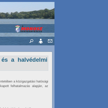
i és a halvédelmi
intetében a közigazgatási hatósági
kapott felhatalmazás alapján, az