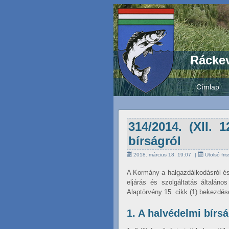
Ráckev
Címlap
314/2014. (XII. 
bírságról
2018. március 18. 19:07
Utolsó fri
A Kormány a halgazdálkodásról és 
eljárás és szolgáltatás általán
Alaptörvény 15. cikk (1) bekezdés
1. A halvédelmi bírs