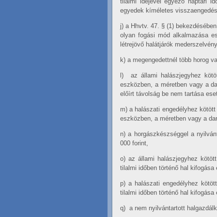
tilalmi idejével egyező naptári 
egyedek kíméletes visszaengedése
j)
a Hhvtv. 47. § (1) bekezdésében
olyan fogási mód alkalmazása ese
létrejövő halátjárók mederszelvény
k)
a megengedettnél több horog va
l)
az állami halászjegyhez kötöt
eszközben, a méretben vagy a dar
előírt távolság be nem tartása ese
m)
a halászati engedélyhez kötött
eszközben, a méretben vagy a dara
n)
a horgászkészséggel a nyilvánt
000 forint,
o)
az állami halászjegyhez kötött
tilalmi időben történő hal kifogása
p)
a halászati engedélyhez kötött
tilalmi időben történő hal kifogása
q)
a nem nyilvántartott halgazdálk