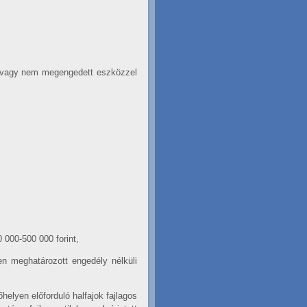
ott vagy nem megengedett eszközzel
 000-500 000 forint,
n meghatározott engedély nélküli
elyen előforduló halfajok fajlagos