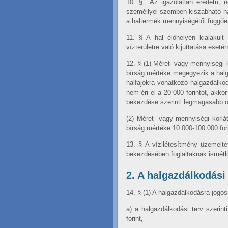
10. §
Az igazolatlan eredetű, 
személlyel szemben kiszabható hal
a haltermék mennyiségétől függően
11. §
A hal élőhelyén kialakul
vízterületre való kijuttatása eset
12. §
(1) Méret- vagy mennyiségi k
bírság mértéke megegyezik a halg
halfajokra vonatkozó halgazdálko
nem éri el a 20 000 forintot, akko
bekezdése szerinti legmagasabb 
(2) Méret- vagy mennyiségi korlát
bírság mértéke 10 000-100 000 fori
13. §
A vízilétesítmény üzemelte
bekezdésében foglaltaknak ismétlőd
2. A halgazdálkodási
14. §
(1) A halgazdálkodásra jogo
a)
a halgazdálkodási terv szerin
forint,