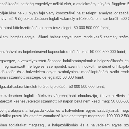
gazdálkodási hatóság engedélye nélkül eltér, a cselekmény súlyától függően: 5
járulása nélkül olyan fajú vagy korosztályú halat telepít, amelyet jogszabál
vtv. 52. § (3) bekezdésében foglalt valamely intézkedésre is sor került: 500 0
gáltatási kötelezettségének nem tesz eleget: 50 000-500 000 forint,
 állami horgászjeggyel, állami halászjeggyel nem rendelkező személy számár
mazásával és bejelentésével kapcsolatos előírásokat: 50 000-500 000 forint,
megszegve, a veszélyeztetett őshonos halállományoknak a halgazdálkodás é
n meghatározott mérlegelési szempontok szerinti indokolt mentését önhibájából
zdálkodás és a halvédelem egyes szabályainak megállapításáról szóló rende
apján számított összege, de legalább 50 000 forint,
azdálkodási kíméleti terület kijelölését: 50 000-500 000 forint,
ekezdésében foglalt kötelezés végrehajtását elmulasztja, illetve a Hhvtv. 
határozat kézhezvételétől számított 60 napon belül nem kezdi meg: 50 000-500 
pontja alapján, a halgazdálkodás és a halvédelem egyes szabályainak megáll
iállat pusztulás esetére vonatkozó kötelezettségét megszegi: 100 000-2 500 
ben foglaltakat megszegi, a halgazdálkodás és a halvédelem egyes szab