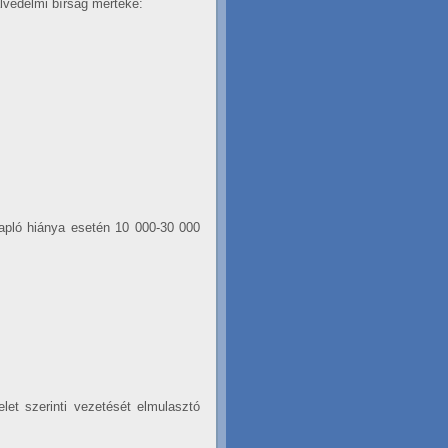
alvédelmi bírság mértéke:
napló hiánya esetén 10 000-30 000
let szerinti vezetését elmulasztó