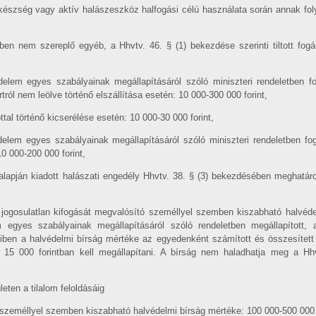
készség vagy aktív halászeszköz halfogási célú használata során annak fol
ben nem szereplő egyéb, a Hhvtv. 46. § (1) bekezdése szerinti tiltott fo
elem egyes szabályainak megállapításáról szóló miniszteri rendeletben fo
tról nem leölve történő elszállítása esetén: 10 000-300 000 forint,
ttal történő kicserélése esetén: 10 000-30 000 forint,
elem egyes szabályainak megállapításáról szóló miniszteri rendeletben fogl
0 000-200 000 forint,
 alapján kiadott halászati engedély Hhvtv. 38. § (3) bekezdésében meghatá
jogosulatlan kifogását megvalósító személlyel szemben kiszabható halvéd
 egyes szabályainak megállapításáról szóló rendeletben megállapított, 
iben a halvédelmi bírság mértéke az egyedenként számított és összesített 
t 15 000 forintban kell megállapítani. A bírság nem haladhatja meg a Hh
leten a tilalom feloldásáig
személlyel szemben kiszabható halvédelmi bírság mértéke: 100 000-500 000 f