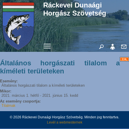
Ráckevei Dunaági
Horgász Szövetség
Toggle main menu visibility
Általános horgászati tilalom a
kíméleti területeken
Esemény:
Általános horgászati tilalom a kíméleti területeken
Mikor:
2021. március 1. hétfő
-
2021. június 15. kedd
Az esemény csoportja:
Tilalmak
© 2026 Ráckevei Dunaági Horgász Szövetség. Minden jog fenntartva.
Levél a webmesternek