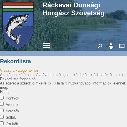
Ráckevei Dunaági
Horgász Szövetség
Toggle main menu visibility
Rekordlista
Vissza a kategóriákhoz
Az alábbi szűrő használatával tetszőleges lekérdezések állíthatók össze a
Rekordlista fogásaiból.
Az egeret a szűrők címkéire (pl. "Halfaj") húzva további információk jelennek
meg.
Halfaj:
Pontyok
Amurok
Harcsák
Süllők
Csukák