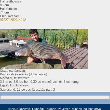
Hal testhossza:
83 cm
Hal kerülete:
74 cm
Chip sorszám:
972274200014212
Csali, etetőanyag:
Bojli csali és etetés (dobócsővel)
Módszer, felszerelés:
3,6 m-es 3,0 lbs bot, 0.30-as monofil zsinór, 6-os horog
Egyéb körülmények:
Szélcsend, 15 perces fárasztás partról
© 2026 Ráckevei Dunaági Horgász Szövetség. Minden jog fenntartva.