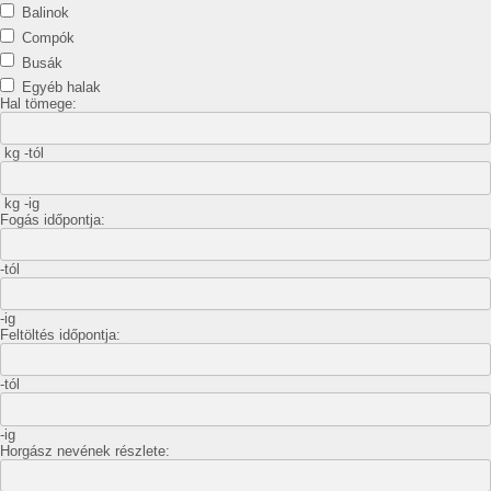
Balinok
Compók
Busák
Egyéb halak
Hal tömege:
kg -tól
kg -ig
Fogás időpontja:
-tól
-ig
Feltöltés időpontja:
-tól
-ig
Horgász nevének részlete: