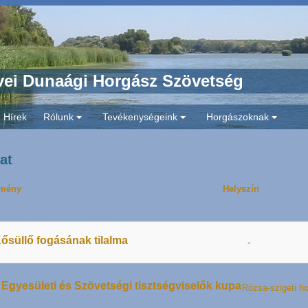
ei Dunaági Horgász Szövetség
Hírek
Rólunk
Tevékenységeink
Horgászoknak
+
+
+
at
mény
Helyszín
ősüllő fogásának tilalma
-
I. Egyesületi és Szövetségi tisztségviselők kupa
Rózsa-szigeti h