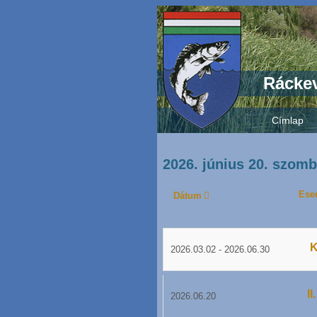
Ráckev
Címlap
2026. június 20. szomb
Ese
Dátum
K
2026.03.02
-
2026.06.30
I
2026.06.20