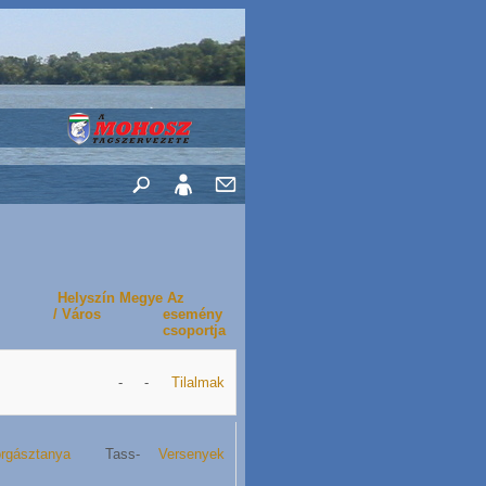
Helyszín
Megye
Az
/ Város
esemény
csoportja
-
-
Tilalmak
orgásztanya
Tass
-
Versenyek