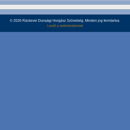
© 2026 Ráckevei Dunaági Horgász Szövetség. Minden jog fenntartva.
Levél a webmesternek